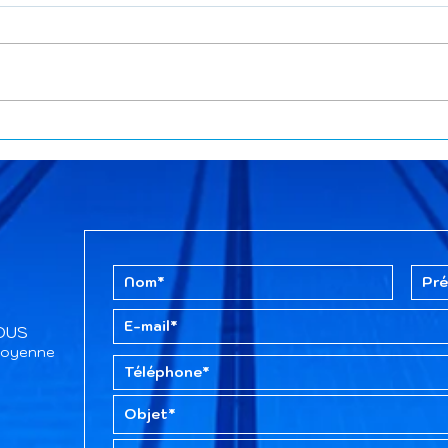
Cours du mercredi soir au
✨ A
CAO à la radio
dima
TOUS
itoyenne