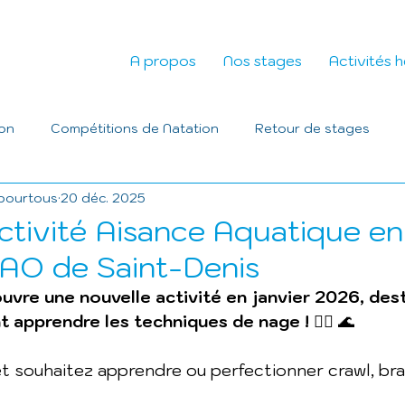
A propos
Nos stages
Activités 
ion
Compétitions de Natation
Retour de stages
pourtous
20 déc. 2025
ctivité Aisance Aquatique en
AO de Saint-Denis
uvre une nouvelle activité en janvier 2026, des
t apprendre les techniques de nage !
 🏊‍♂️ 🌊
t souhaitez apprendre ou perfectionner crawl, br