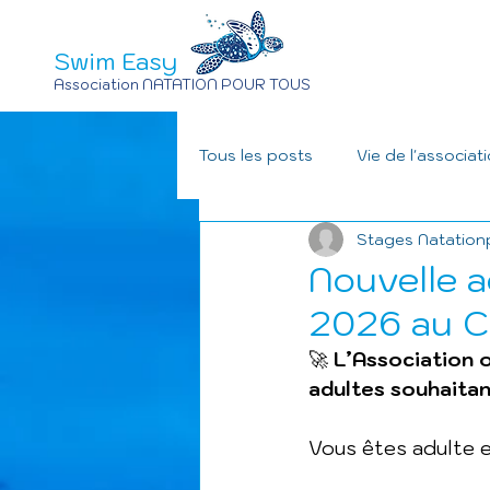
Swim Easy
Association NATATION POUR TOUS
Tous les posts
Vie de l'associat
Stages Natation
Nouvelle a
2026 au C
🚀 
L’Association o
adultes souhaitan
Vous êtes adulte e