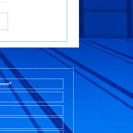
ssemblée Générale
nche 22 mars