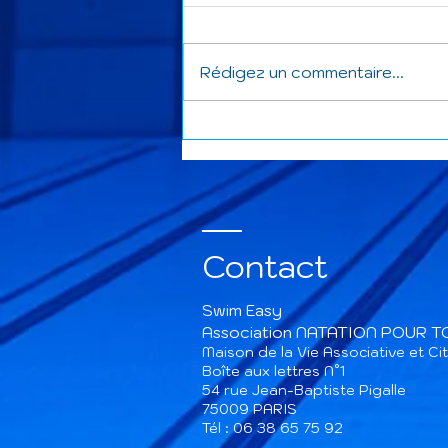
Rédigez un commentaire...
La saison 2025-2026 se
termine et celle-ci a été
bien remplie.
Contact
Swim Easy
Association NATATION POUR 
Maison de la Vie Associative et C
Boîte aux lettres N°1
54 rue Jean-Baptiste Pigalle
75009 PARIS​
Tél : 06 38 65 75 92