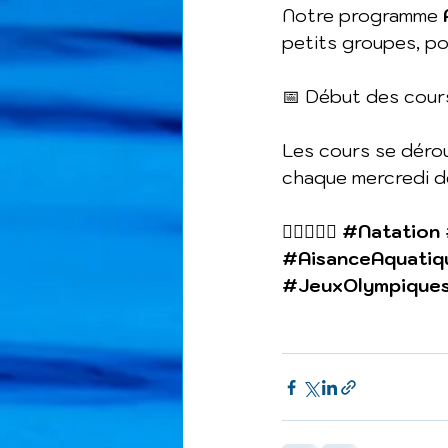
Notre programme 
petits groupes, po
📅 Début des cours
Les cours se dérou
chaque mercredi d
🏊‍♂️🤽‍♀️🏅 
#Natation
#AisanceAquatiq
#JeuxOlympique