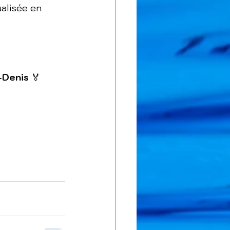
alisée en 
-Denis
 🏅