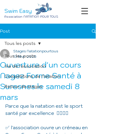
Swim Easy
Association NATATION POUR TOUS
Post
Tous les posts
Stages Natationpourtous
Tous les posts
13 févr. 2025
Ouverture d'un cours
Vie de l'association
Nagez Forme Santé à
Compétitions de Natation
Suresnes le samedi 8
Retour de stages
mars
Parce que la natation est le sport 
santé par excellence  🏊‍♀️🏊‍♂️ 
✅ l'association ouvre un créneau en 