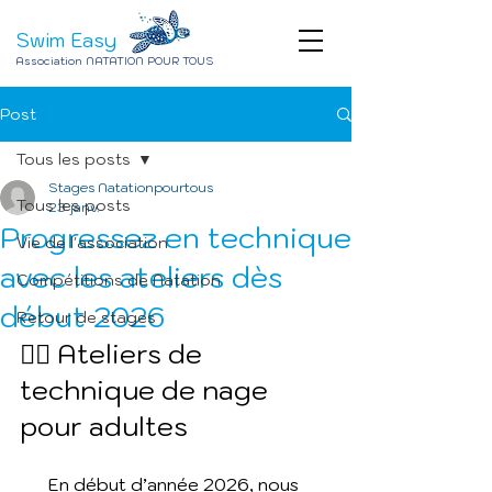
Swim Easy
Association NATATION POUR TOUS
Post
Tous les posts
Stages Natationpourtous
Tous les posts
23 janv.
Progressez en technique
Vie de l'association
avec les ateliers dès
Compétitions de Natation
début 2026
Retour de stages
🏊‍♂️ Ateliers de 
technique de nage 
pour adultes 
En début d’année 2026, nous 