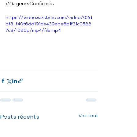
#NageursConfirmés
https://video.wixstatic.com/video/02d
bf3_f40f6dd191de439abe6b1f31c0588
7c9/1080p/mp4/file.mp4
Voir tout
Posts récents