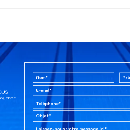
Lancement des
La s
championnats d'Europe en
term
natation course lundi 10
bien
août
TOUS
itoyenne