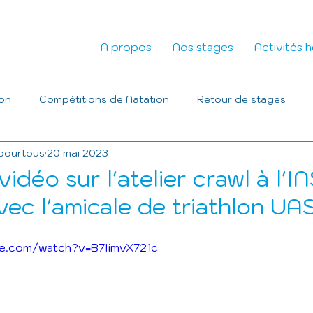
A propos
Nos stages
Activités 
ion
Compétitions de Natation
Retour de stages
pourtous
20 mai 2023
idéo sur l'atelier crawl à l'
vec l'amicale de triathlon UA
e.com/watch?v=B7IimvX721c