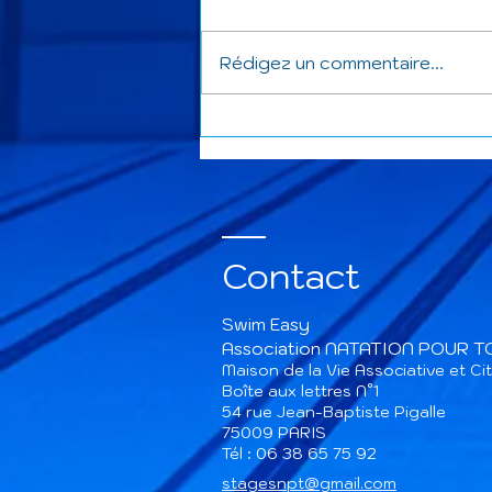
Rédigez un commentaire...
Stage estival à APT
Contact
Swim Easy
Association NATATION POUR 
Maison de la Vie Associative et C
Boîte aux lettres N°1
54 rue Jean-Baptiste Pigalle
75009 PARIS​
Tél : 06 38 65 75 92
stagesnpt@gmail.com