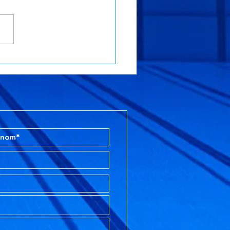
aison 2025-2026 se
ine et celle-ci a été
 remplie.