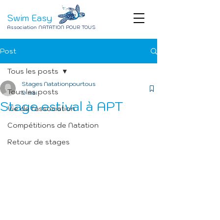
Swim Easy
Association NATATION POUR TOUS
Post
Tous les posts
Stages Natationpourtous
Tous les posts
9 mai
Stage estival à APT
Vie de l'association
Compétitions de Natation
Retour de stages