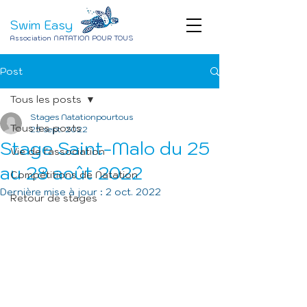
Swim Easy
Association NATATION POUR TOUS
Post
Tous les posts
Stages Natationpourtous
Tous les posts
25 sept. 2022
Stage Saint-Malo du 25
Vie de l'association
au 28 août 2022
Compétitions de Natation
Dernière mise à jour :
2 oct. 2022
Retour de stages