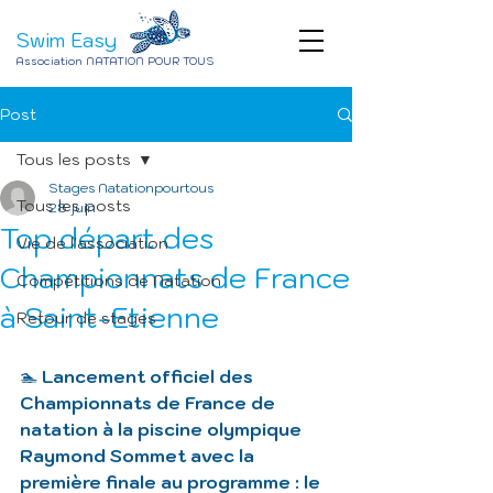
Swim Easy
Association NATATION POUR TOUS
Post
Tous les posts
Stages Natationpourtous
Tous les posts
28 juin
Top départ des
Vie de l'association
Championnats de France
Compétitions de Natation
à Saint-Etienne
Retour de stages
🏊 
Lancement officiel des 
Championnats de France de 
natation à la piscine olympique 
Raymond Sommet avec la 
première finale au programme : le 