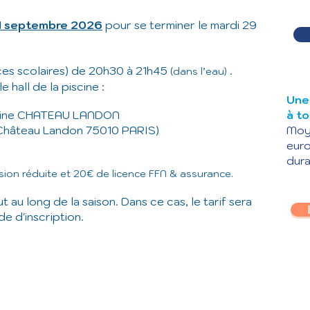
 1 septembre 2026
pour se terminer le mardi 29
ces scolaires) de 20h30 à 21h45
.
(dans l’eau)
 hall de la piscine :
Une
cine CHATEAU LANDON
à t
u Château Landon 75010 PARIS)
Moye
euro
dura
ion réduite et 20€ de licence FFN & assurance.
 au long de la saison. Dans ce cas, le tarif sera
de d'inscription.