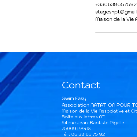
+330638657592
stagesnpt@gmai
Maison de la Vie 
Contact
Swim Easy
Association NATATION POUR 
Maison de la Vie Associative et C
Boîte aux lettres N°1
54 rue Jean-Baptiste Pigalle
75009 PARIS​
Tél : 06 38 65 75 92