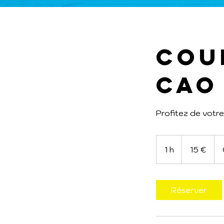
Cour
CAO
Profitez de votre
15
euros
1 h
1
15 €
Réserver