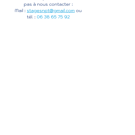
pas à nous contacter :
Mail :
stagesnpt@gmail.com
ou
tél. :
06 38 65 75 92
Contact
Swim Easy
Association NATATION POUR TOUS
Maison de la Vie Associative et Citoyenne
Boîte aux lettres N°1
54 rue Jean-Baptiste Pigalle
75009 PARIS​
Tél :
06 38 65 75 92
stagesnpt@gmail.com