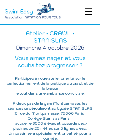
Swim Easy
Association NATATION POUR TOUS
Atelier • CRAWL •
STANISLAS
Dimanche
4 octobre 2026
Vous ai
mez nager et vous
souhaitez progresser ?
Participez à notre atelier orienté sur le
perfectionnement de la pratique du crawl
, et de
la brasse
le tout dans une ambiance conviviale
.
À deux pas de la gare Montparnasse, les
séances se dérouleront au Lycée STANISLAS
(6 rue du Montpar
nasse, 75006 Paris -
Collège Stanislas Paris
).
Il accueille 3500 élèves et possède deux
piscines de 25 mètres sur 5 lignes d’eau.
Un bassin sera spécialement privatisé pour la
journée.