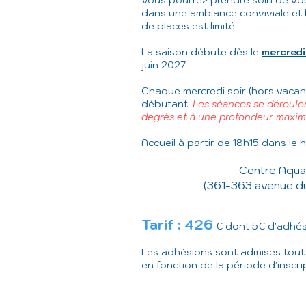
Vous pourrez prendre soin de vous
dans une ambiance conviviale et 
de places est limité.
La saison débute dès le
mercred
juin 2027.
Chaque mercredi soir (hors vacanc
débutant.
Les séances se déroulen
degrès et à une profondeur maxim
Accueil à partir de 18h15 dans le h
Centre Aqua
(361-363 avenue du
Tarif : 426
€ dont 5€ d'adhési
Les adhésions sont admises tout au
en fonction de la période d'inscri