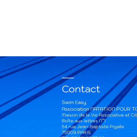
Contact
Swim Easy
Association NATATION POUR 
Maison de la Vie Associative et C
Boîte aux lettres N°1
54 rue Jean-Baptiste Pigalle
75009 PARIS​