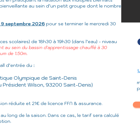
 en pratiquant la natation aux multiples bienfaits
bienveillante au sein d’un petit groupe dont le nombre
i 9 septembre 2026
pour se terminer le mercredi 30
es scolaires) de 18h30 à 19h30 (dans l’eau) - niveau
t au sein du bassin d'apprentissage chauffé à 30
um de 1.50m.
all d’entrée du :
U
tique Olympique de Saint-Denis
m
 Président Wilson
, 93200 Saint-Denis)
p
on réduite et 21€ de licence FFN & assurance.
 long de la saison. Dans ce cas, le tarif sera calculé
ption.