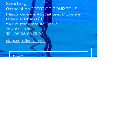
Swim Easy
Association NATATION POUR TOUS
Maison de la Vie Associative et Citoyenne
Boîte aux lettres N°1
54 rue Jean-Baptiste Pigalle
75009 PARIS​
Tél :
06 38 65 75 92
stagesnpt@gmail.com