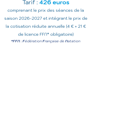
Tarif :
426 euros
comprenant le prix des séances de la
saison
2026-2027
et intégrant le prix de
la
cotisation réduite annuelle (4
€
+ 21 €
de
licence F
FN* obligatoire
)
*FFN
:
F
édération
F
rançaise de
N
atation