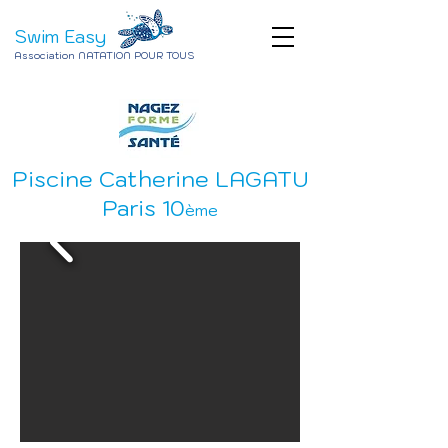
Swim Easy
Association NATATION POUR TOUS
Piscine Catherine LAGATU
Paris 10
ème