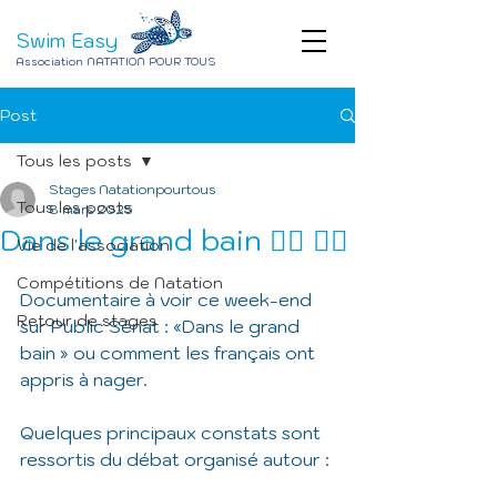
Swim Easy
Association NATATION POUR TOUS
Post
Tous les posts
Stages Natationpourtous
Tous les posts
8 mars 2025
Dans le grand bain 🏊‍♀️ 🏊‍♂️
Vie de l'association
Compétitions de Natation
Documentaire à voir ce week-end 
Retour de stages
sur Public Sénat : «Dans le grand 
bain » ou comment les français ont 
appris à nager.
Quelques principaux constats sont 
ressortis du débat organisé autour : 