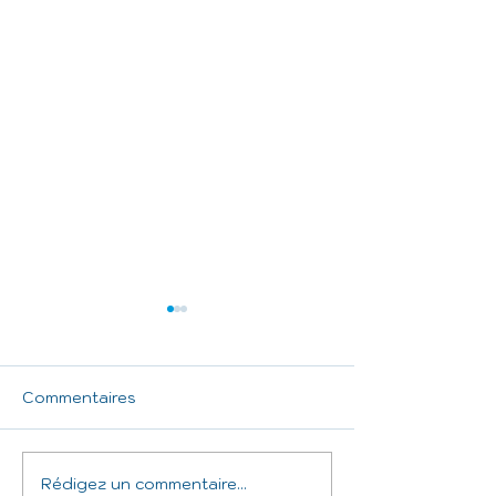
Commentaires
Rédigez un commentaire...
Lancement des
La saison 202