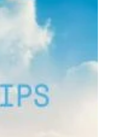
aquatiques pour une correction approfondie
🏋️ Préparation physique et étirement adapté
aux nageurs Récupération haut de gamme :
cryothérapie, jaccuzi, sauna ❇️ conférence
nutrition 🏊‍♂️ hébergement en pension
complète #Natation