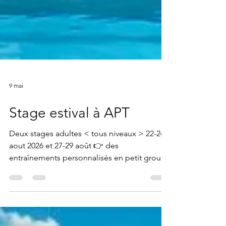
9 mai
Stage estival à APT
Deux stages adultes < tous niveaux > 22-24
aout 2026 et 27-29 août 👉 des
entraînements personnalisés en petit groupe
❇️ Au programme : Séances techniques dans
un bassin de 25m moderne 📽️ Analyse vidéo
: prises de vues extérieures et prises de vues