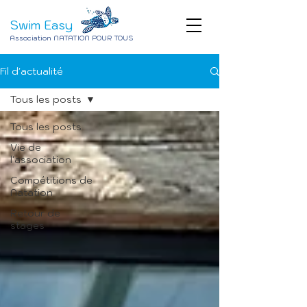
Swim Easy
Association NATATION POUR TOUS
Fil d'actualité
Tous les posts
Tous les posts
Vie de
l'association
Compétitions de
Natation
Retour de
stages