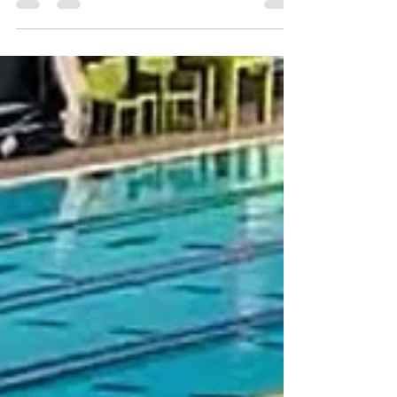
Nous y retrouverons les 27 nageurs français
sélectionnés lors des championnats de
France de natation à Saint-Etienne (du
samedi 27 juin au jeudi 2 juillet). Maxime
Grousset, qui n’avait pas pu participer aux
championnats de France en raison d’une
fracture au pied, sera présent. Léon
Marchand, également blessé à l’adducteur
au cours des séries du 200 m brasse lors des
championnats de France, a confirmé sa
participation, avec un programme allégé. Sa
récupération n’étant pas