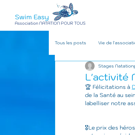
Swim Easy
Association NATATION POUR TOUS
Tous les posts
Vie de l'associat
Stages Natation
L'activité
🏆 Félicitations à 
D
de la Santé au sein
labelliser notre a
🎖️Le prix des héro