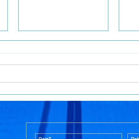
Cours du mercredi soir au
✨ A
CAO à la radio
dima