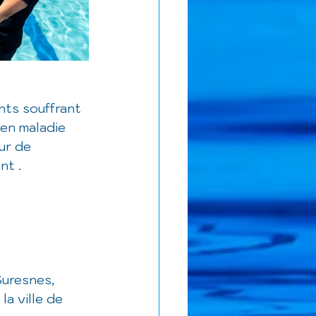
nts souffrant 
en maladie 
ur de 
t . 
uresnes, 
a ville de 