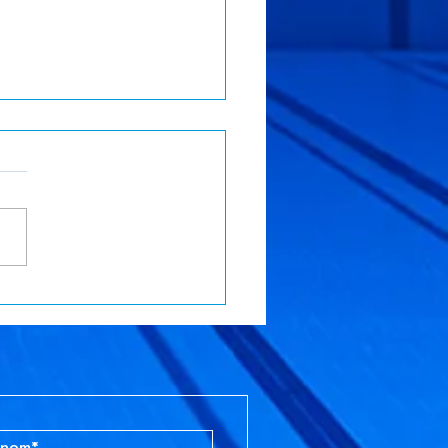
ssemblée Générale
nche 22 mars