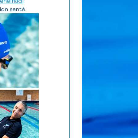
enelhadj
, 
ion santé.