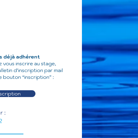
s déjà adhérent
 vous inscrire au stage,
etin d’inscription par mail
e bouton “inscription” :
scription
 :
2