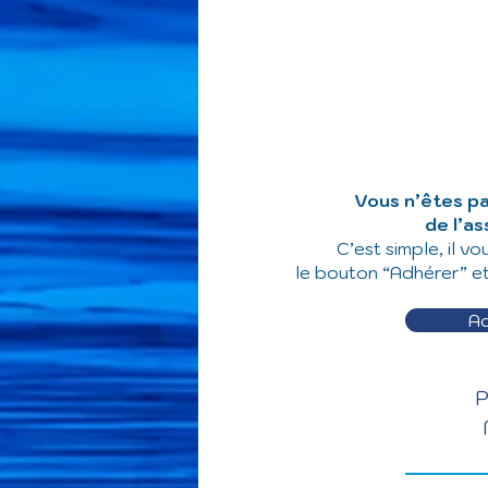
Vous n’êtes p
de l’as
C’est simple, il vo
le bouton “Adhérer” et 
A
P