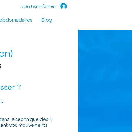
Restez informer...
hebdomadaires
Blog
on)
6
sser ?
es
ans la technique des 4
ement vos mouvements