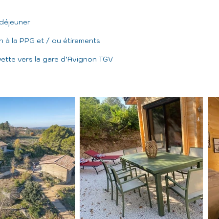
-déjeuner
ion à la PPG et / ou étirements
vette vers la gare d’Avignon TGV