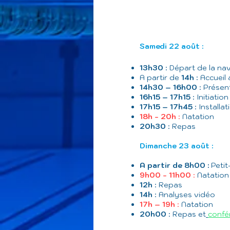
Samedi 22 août :
13h30
:
Départ de la na
A partir de
14h
: Accueil
14h30 – 16h00
: Présen
16h15 – 17h15
: Initiatio
17h15 – 17h45
: Installa
18h - 20h
:
Natation
20h30
: Repas
Dimanche 23 août :
A partir de 8h00 :
Peti
9h00 - 11h00
:
Natation
12h
: Repas
14h
: Analyses vidéo
17h – 19h
:
Natation
20h00
: Repas et
confé