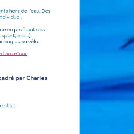
nts hors de l’eau. Des
ndividuel.
ace en profitant des
sport, etc...).
unning ou au vélo.
et au retour
cadré par Charles
ents :