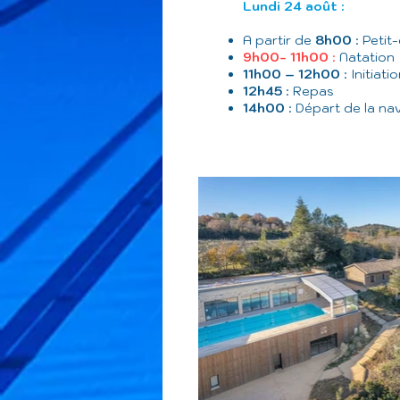
Lundi 24 août :
A partir de
8h00
: Petit
9h00- 11h00
:
Natation
11h00 – 12h00
: Initiat
12h45
: Repas
14h00
: Départ de la na