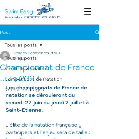
Swim Easy
Association NATATION POUR TOUS
Post
Tous les posts
Stages Natationpourtous
Tous les posts
24 juin
Championnat de France
Vie de l'association
Juin 2027
Compétitions de Natation
Les championnats de France de 
Retour de stages
natation se dérouleront du 
samedi 27 juin au jeudi 2 juillet à 
Saint-Etienne.
L’élite de la natation française y 
participera et l’enjeu sera de taille : 