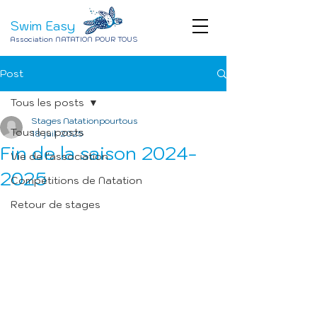
Swim Easy
Association NATATION POUR TOUS
Post
Tous les posts
Stages Natationpourtous
Tous les posts
18 juil. 2025
Fin de la saison 2024-
Vie de l'association
2025
Compétitions de Natation
Retour de stages