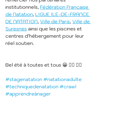
institutionnels,
Fédération Française 
de Natation
,
LIGUE ILE-DE-FRANCE 
DE NATATION
,
Ville de Paris
,
Ville de 
Suresnes
ainsi que les piscines et 
centres d’hébergement pour leur 
réel soutien.
Bel été à toutes et tous 😀 🏊‍♀️ 🏊‍♂️
#stagenatation
#natationadulte
#techniquedenatation
#crawl
#apprendreànager