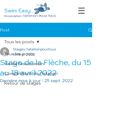
Swim Easy
Association NATATION POUR TOUS
Post
Tous les posts
Stages Natationpourtous
Tous les posts
18 févr. 2022
Stage de la Flèche, du 15
Vie de l'association
au 18 avril 2022
Compétitions de Natation
Dernière mise à jour :
25 sept. 2022
Retour de stages