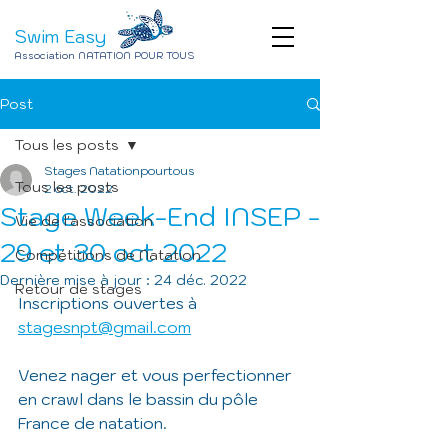
Swim Easy
Association NATATION POUR TOUS
Post
Tous les posts
Stages Natationpourtous
Tous les posts
2 oct. 2022
Stage Week-End INSEP -
Vie de l'association
29 et 30 oct 2022
Compétitions de Natation
Dernière mise à jour :
24 déc. 2022
Retour de stages
Inscriptions ouvertes à 
stagesnpt@gmail.com
Venez nager et vous perfectionner 
en crawl dans le bassin du pôle 
France de natation. 