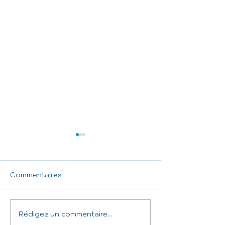
Commentaires
Rédigez un commentaire...
Lancement des
La saison 202